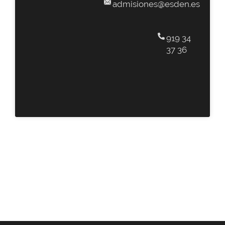
admisiones@esden.es
919 34
37 36