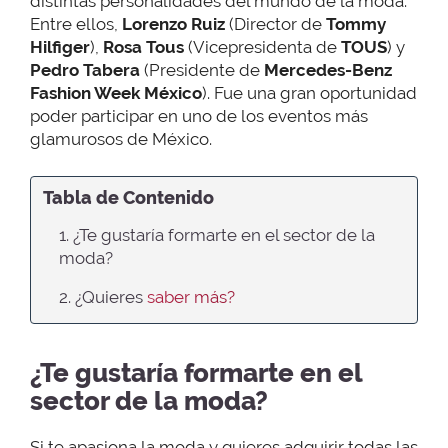
distintas personalidades del mundo de la moda.
Entre ellos,
Lorenzo Ruiz
(Director de
Tommy
Hilfiger
),
Rosa Tous
(Vicepresidenta de
TOUS
) y
Pedro Tabera
(Presidente de
Mercedes-Benz
Fashion Week México
). Fue una gran oportunidad
poder participar en uno de los eventos más
glamurosos de México.
Tabla de Contenido
1. ¿Te gustaría formarte en el sector de la
moda?
2. ¿Quieres
saber más?
¿Te gustaría formarte en el
sector de la moda?
Si te apasiona la moda y quieres adquirir todas las