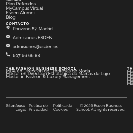
Plan Referidos
MyCampus Virtual
Esden Alumni
Blog
CONTACTO
Ponzano 87, Madrid
Admisiones ESDEN
admisiones@esden.es
607 66 66 88
THE FASHION BUSINESS SCHOOL​
TH
MBA en Dirección de Empresas de Moda​
Má
Máster en Dirección Estratégica de Marcas de Lujo
Má
Master in Fashion & Luxury Management
Má
Má
Má
Sitemap
Aviso
Política de
Política de
© 2026 Esden Business
Legal
Privacidad
Cookies
School. All rights reserved.