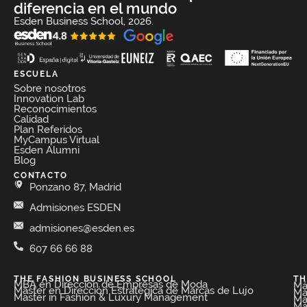
diferencia en el mundo
Esden Business School, 2026.
ESCUELA
Sobre nosotros
Innovation Lab
Reconocimientos
Calidad
Plan Referidos
MyCampus Virtual
Esden Alumni
Blog
CONTACTO
Ponzano 87, Madrid
Admisiones ESDEN
admisiones@esden.es
607 66 66 88
THE FASHION BUSINESS SCHOOL​
TH
MBA en Dirección de Empresas de Moda​
Má
Máster en Dirección Estratégica de Marcas de Lujo
Má
Master in Fashion & Luxury Management
Má
Má