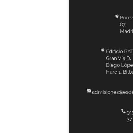
Ponz
87,
Madr
Edificio BAT
Gran Vía D.
Diego Lópe
Haro 1, Bilb
admisiones@esde
91
37