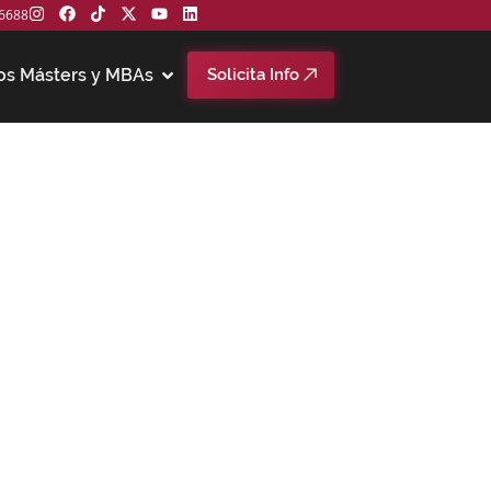
6688
os Másters y MBAs
Solicita Info