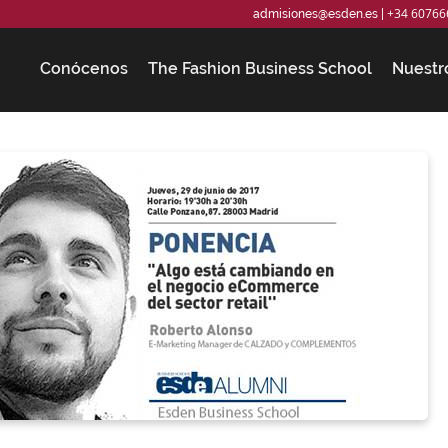
+34 60766
admisiones@esden.es
|
Conócenos
The Fashion Business School
Nuestr