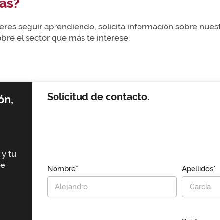
ás?
uieres seguir aprendiendo, solicita información sobre nue
re el sector que más te interese.
Solicitud de contacto.
ón,
 y tu
ue
Nombre*
Apellidos*