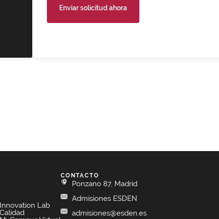
Enviar solicitud ahora
CONTACTO
Ponzano 87, Madrid
Admisiones ESDEN
Innovation Lab
Calidad
admisiones@esden.es