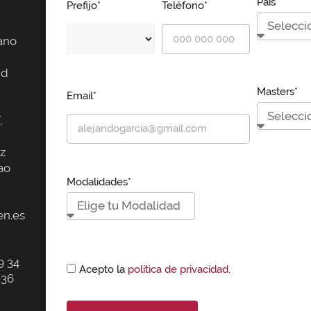
País*
Prefijo*
Teléfono*
ano
id
Masters*
Email*
,
z
ao
Modalidades*
n.es
9 34
Acepto la
política de privacidad.
 36