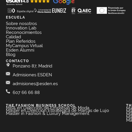
ESCUELA
Sobre nosotros
Innovation Lab
Reconocimientos
Calidad
Plan Referidos
MyCampus Virtual
Esden Alumni
Blog
CONTACTO
Ponzano 87, Madrid
Admisiones ESDEN
admisiones@esden.es
607 66 66 88
THE FASHION BUSINESS SCHOOL​
TH
MBA en Dirección de Empresas de Moda​
Má
Máster en Dirección Estratégica de Marcas de Lujo
Má
Master in Fashion & Luxury Management
Má
Má
Má