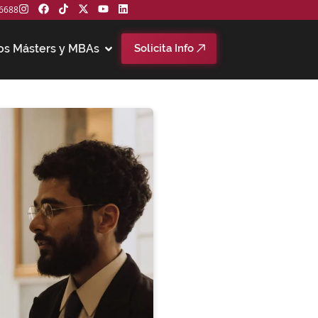
6688
os Másters y MBAs
Solicita Info