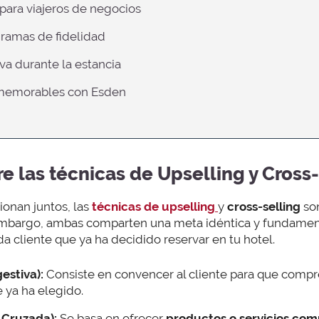
s para viajeros de negocios
gramas de fidelidad
iva durante la estancia
 memorables con Esden
re las técnicas de Upselling y Cross
nan juntos, las
técnicas de upselling
y
cross-selling
son
 embargo, ambas comparten una meta idéntica y fundamen
a cliente que ya ha decidido reservar en tu hotel.
estiva):
Consiste en convencer al cliente para que comp
 ya ha elegido.
 Cruzada):
Se basa en ofrecer
productos o servicios com