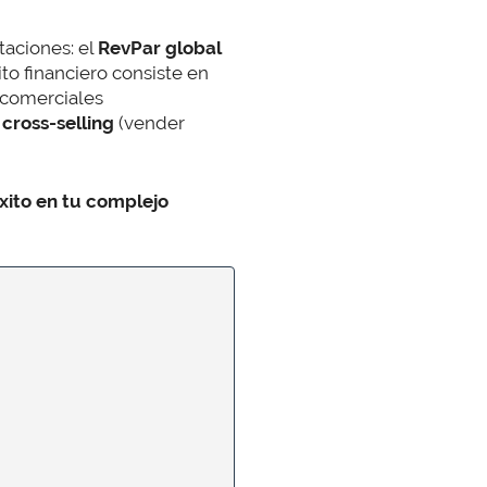
taciones: el
RevPar global
xito financiero consiste en
s comerciales
l
cross-selling
(vender
xito en tu complejo