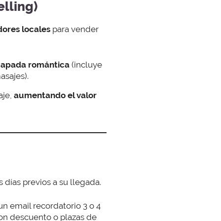
lling)
ores locales
para vender
capada romántica
(incluye
asajes).
aje,
aumentando el valor
días previos a su llegada.
un email recordatorio 3 o 4
n descuento o plazas de