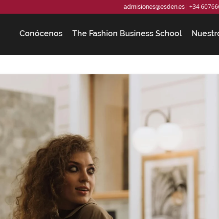
+34 60766
admisiones@esden.es
|
Conócenos
The Fashion Business School
Nuestr