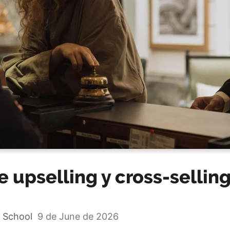
e upselling y cross-sellin
 School
9 de June de 2026