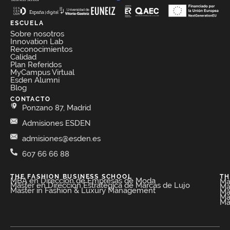
ESCUELA
Sobre nosotros
Innovation Lab
Reconocimientos
Calidad
Plan Referidos
MyCampus Virtual
Esden Alumni
Blog
CONTACTO
Ponzano 87, Madrid
Admisiones ESDEN
admisiones@esden.es
607 66 66 88
THE FASHION BUSINESS SCHOOL​
TH
MBA en Dirección de Empresas de Moda​
Má
Máster en Dirección Estratégica de Marcas de Lujo
Má
Master in Fashion & Luxury Management
Má
Má
Má