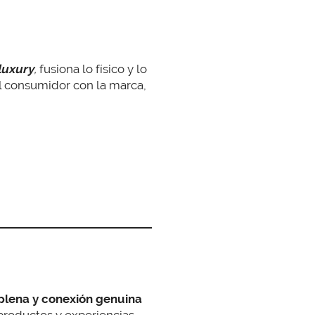
luxury
,
fusiona lo físico y lo
el consumidor con la marca,
n plena y conexión genuina
productos y experiencias