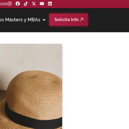
6688
os Másters y MBAs
Solicita Info