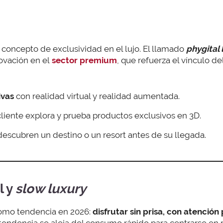
l concepto de exclusividad en el lujo. El llamado
phygital 
ovación en el
sector premium
, que refuerza el vínculo d
ivas
con realidad virtual y realidad aumentada.
 cliente explora y prueba productos exclusivos en 3D.
 descubren un destino o un resort antes de su llegada.
l y
slow luxury
omo tendencia en 2026:
disfrutar sin prisa, con atenció
tendencia se aleja del consumo rápido para centrarse en 