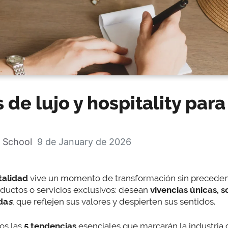
 de lujo y hospitality par
 School
9 de January de 2026
italidad
vive un momento de transformación sin preceden
uctos o servicios exclusivos: desean
vivencias únicas, s
da
s
, que reflejen sus valores y despierten sus sentidos.
os las
5 tendencias
esenciales que marcarán la industria de