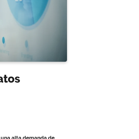
atos
o
una alta demanda de