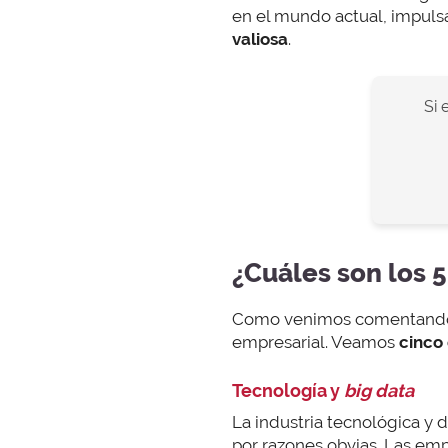
en el mundo actual, impuls
valiosa
.
Si 
¿Cuáles son los 
Como venimos comentando
empresarial. Veamos
cinco
Tecnología y
big data
La industria tecnológica y 
por razones obvias. Las em