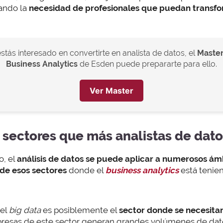
ando la
necesidad de profesionales que puedan transfo
estás interesado en convertirte en analista de datos, el
Master
Business Analytics
de Esden puede prepararte para ello.
Ver Master
5 sectores que más analistas de dat
, el
análisis de datos se puede aplicar a numerosos ám
 de esos sectores
donde el
business analytics
está tenien
del
big data
es posiblemente el
sector donde se necesita
presas de este sector generan grandes volúmenes de dat