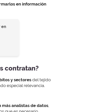
rmarlos en información
 en
os contratan?
bitos y sectores
del tejido
do especial relevancia.
n más analistas de datos
,
os que es necesario